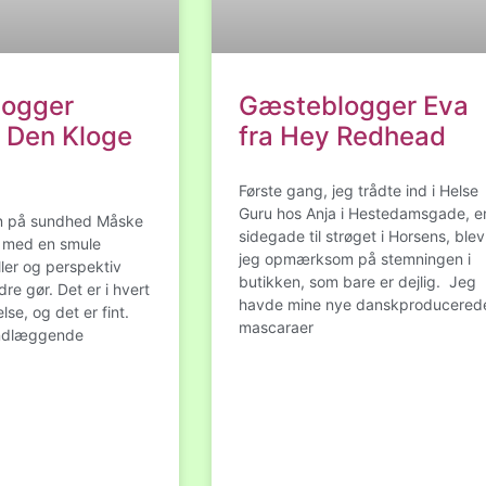
ogger
Gæsteblogger Eva
– Den Kloge
fra Hey Redhead
Første gang, jeg trådte ind i Helse
Guru hos Anja i Hestedamsgade, e
n på sundhed Måske
sidegade til strøget i Horsens, blev
n med en smule
jeg opmærksom på stemningen i
ller og perspektiv
butikken, som bare er dejlig. Jeg
e gør. Det er i hvert
havde mine nye danskproducered
lse, og det er fint.
mascaraer
undlæggende