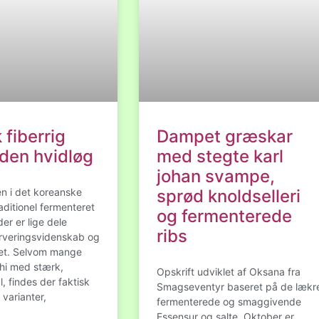
fiberrig
Dampet græskar
den hvidløg
med stegte karl
johan svampe,
en i det koreanske
sprød knoldselleri
aditionel fermenteret
og fermenterede
er er lige dele
ribs
erveringsvidenskab og
itet. Selvom mange
hi med stærk,
Opskrift udviklet af Oksana fra
, findes der faktisk
Smagseventyr baseret på de lækr
 varianter,
fermenterede og smaggivende
Essensur og salte. Oktober er