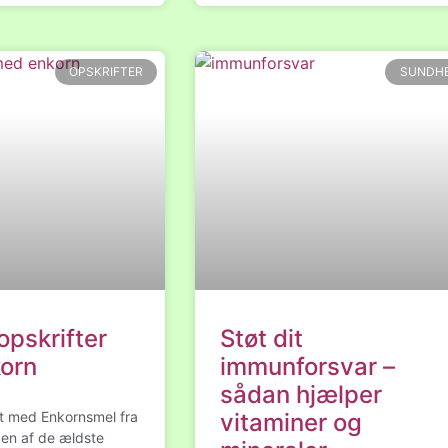
OPSKRIFTER
SUNDH
opskrifter
Støt dit
orn
immunforsvar –
sådan hjælper
t med Enkornsmel fra
vitaminer og
 en af de ældste