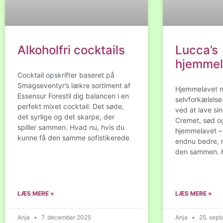
Alkoholfri cocktails
Lucca’s
hjemmel
Cocktail opskrifter baseret på
Smagseventyr’s lækre sortiment af
Hjemmelavet nu
Essensur Forestil dig balancen i en
selvforkælelse
perfekt mixet cocktail: Det søde,
ved at lave sin
det syrlige og det skarpe, der
Cremet, sød og
spiller sammen. Hvad nu, hvis du
hjemmelavet –
kunne få den samme sofistikerede
endnu bedre, n
den sammen. H
LÆS MERE »
LÆS MERE »
Anja
7. december 2025
Anja
25. sept