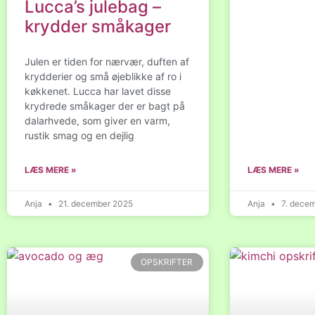
Lucca’s julebag –
krydder småkager
Julen er tiden for nærvær, duften af
krydderier og små øjeblikke af ro i
køkkenet. Lucca har lavet disse
krydrede småkager der er bagt på
dalarhvede, som giver en varm,
rustik smag og en dejlig
LÆS MERE »
LÆS MERE »
Anja
21. december 2025
Anja
7. dece
OPSKRIFTER