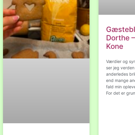
Gæstebl
Dorthe 
Kone
Værdier og sy
ser jeg verde
anderledes bri
end mange andr
fald min opleve
For det er gr