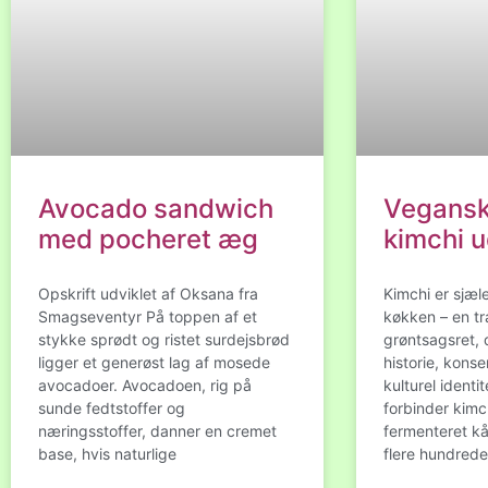
Avocado sandwich
Vegansk 
med pocheret æg
kimchi u
Opskrift udviklet af Oksana fra
Kimchi er sjæl
Smagseventyr På toppen af et
køkken – en tr
stykke sprødt og ristet surdejsbrød
grøntsagsret, d
ligger et generøst lag af mosede
historie, kons
avocadoer. Avocadoen, rig på
kulturel ident
sunde fedtstoffer og
forbinder kimc
næringsstoffer, danner en cremet
fermenteret kål
base, hvis naturlige
flere hundrede