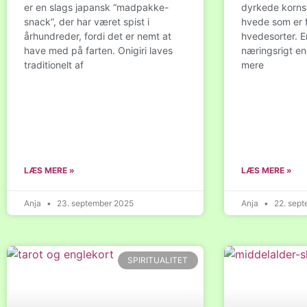
er en slags japansk “madpakke-
dyrkede kornso
snack”, der har været spist i
hvede som er f
århundreder, fordi det er nemt at
hvedesorter. E
have med på farten. Onigiri laves
næringsrigt e
traditionelt af
mere
LÆS MERE »
LÆS MERE »
Anja
23. september 2025
Anja
22. sept
SPIRITUALITET