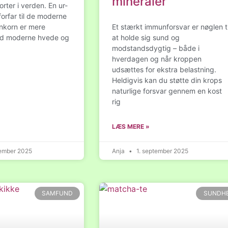
mineraler
rter i verden. En ur-
orfar til de moderne
nkorn er mere
Et stærkt immunforsvar er nøglen ti
nd moderne hvede og
at holde sig sund og
modstandsdygtig – både i
hverdagen og når kroppen
udsættes for ekstra belastning.
Heldigvis kan du støtte din krops
naturlige forsvar gennem en kost
rig
LÆS MERE »
ember 2025
Anja
1. september 2025
SAMFUND
SUNDH