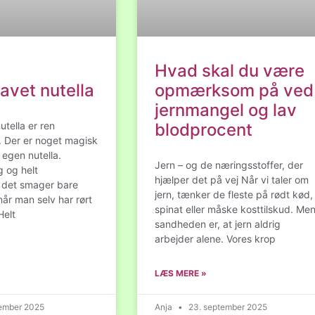
Hvad skal du være
avet nutella
opmærksom på ved
jernmangel og lav
tella er ren
blodprocent
. Der er noget magisk
 egen nutella.
Jern – og de næringsstoffer, der
 og helt
hjælper det på vej Når vi taler om
 det smager bare
jern, tænker de fleste på rødt kød,
år man selv har rørt
spinat eller måske kosttilskud. Me
elt
sandheden er, at jern aldrig
arbejder alene. Vores krop
LÆS MERE »
ember 2025
Anja
23. september 2025