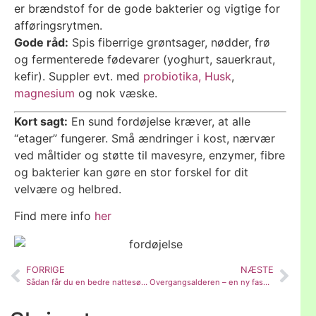
er brændstof for de gode bakterier og vigtige for
afføringsrytmen.
Gode råd:
Spis fiberrige grøntsager, nødder, frø
og fermenterede fødevarer (yoghurt, sauerkraut,
kefir). Suppler evt. med
probiotika,
Husk
,
magnesium
og nok væske.
Kort sagt:
En sund fordøjelse kræver, at alle
“etager” fungerer. Små ændringer i kost, nærvær
ved måltider og støtte til mavesyre, enzymer, fibre
og bakterier kan gøre en stor forskel for dit
velvære og helbred.
Find mere info
her
FORRIGE
NÆSTE
Sådan får du en bedre nattesøvn
Overgangsalderen – en ny fase i livet