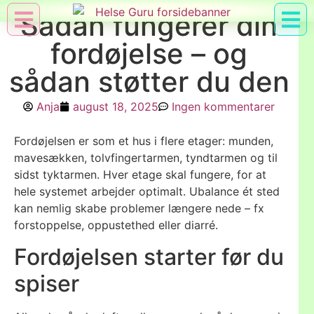
Sådan fungerer din
fordøjelse – og
Min Konto
Nyttig Vid
sådan støtter du den
Anja
august 18, 2025
Ingen kommentarer
Fordøjelsen er som et hus i flere etager: munden,
mavesækken, tolvfingertarmen, tyndtarmen og til
sidst tyktarmen. Hver etage skal fungere, for at
hele systemet arbejder optimalt. Ubalance ét sted
kan nemlig skabe problemer længere nede – fx
forstoppelse, oppustethed eller diarré.
Fordøjelsen starter før du
spiser