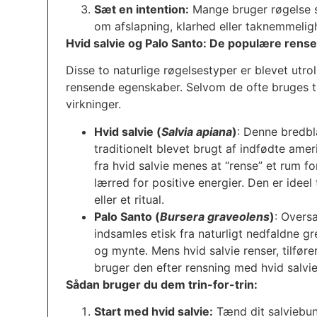
Sæt en intention:
Mange bruger røgelse so
om afslapning, klarhed eller taknemmelig
Hvid salvie og Palo Santo: De populære rens
Disse to naturlige røgelsestyper er blevet utro
rensende egenskaber. Selvom de ofte bruges ti
virkninger.
Hvid salvie (
Salvia apiana
)
: Denne bredbl
traditionelt blevet brugt af indfødte ame
fra hvid salvie menes at “rense” et rum fo
lærred for positive energier. Den er ideel
eller et ritual.
Palo Santo (
Bursera graveolens
)
: Overs
indsamles etisk fra naturligt nedfaldne g
og mynte. Mens hvid salvie renser, tilfør
bruger den efter rensning med hvid salvi
Sådan bruger du dem trin-for-trin:
Start med hvid salvie:
Tænd dit salviebun