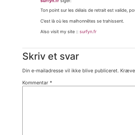
surfyn.fr
siger:
Ton point sur les délais de retrait est valide, 
C’est là où les malhonnêtes se trahissent.
Also visit my site ::
surfyn.fr
Skriv et svar
Din e-mailadresse vil ikke blive publiceret.
Kræve
Kommentar
*