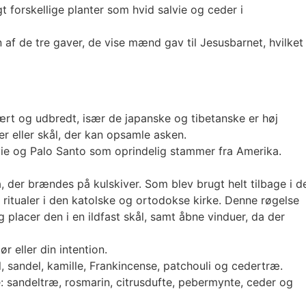
 forskellige planter som hvid salvie og ceder i
f de tre gaver, de vise mænd gav til Jesusbarnet, hvilket
rt og udbredt, især de japanske og tibetanske er høj
er eller skål, der kan opsamle asken.
vie og Palo Santo som oprindelig stammer fra Amerika.
 der brændes på kulskiver. Som blev brugt helt tilbage i d
 ritualer i den katolske og ortodokse kirke. Denne røgelse
lacer den i en ildfast skål, samt åbne vinduer, da der
ør eller din intention.
, sandel, kamille, Frankincense, patchouli og cedertræ.
 sandeltræ, rosmarin, citrusdufte, pebermynte, ceder og