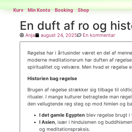
Kurv
Min Konto
Booking
Shop
En duft af ro og hist
Anja
august 24, 2025
En kommentar
Røgelse har i årtusinder været en del af mennes
moderne meditationsrum har duften af røgelse 
spiritualitet og velvære. Men hvad er røgelse
Historien bag røgelse
Brugen af røgelse strækker sig tilbage til old
ritualer. I mange kulturer betragtede man røg
den vellugtende røg steg op mod himlen og ba
I det gamle Egypten
blev røgelse brugt i 
I Asien
, især i hinduismen og buddhismen,
og meditationspraksis.