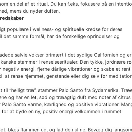
m en del af et ritual. Du kan f.eks. fokusere på en intenti
hed, mens du nyder duften.
eredskaber
ligt populære i wellness- og spirituelle kredse for deres
l det samme formål, har de forskellige oprindelser og
adede salvie vokser primært i det sydlige Californien og er
rikanske stammer i renselsesritualer. Den tykke, jordnære r
r negativ energi, fjerne dårlige vibrationer og skabe et rent
 til at rense hjemmet, genstande eller dig selv før meditatio
at til “helligt træ”, stammer Palo Santo fra Sydamerika. Træ
rene og har en let, sød og træagtig duft med noter af citrus
er Palo Santo varme, kærlighed og positive vibrationer. Man
e for at byde en ny, positiv energi velkommen i rummet.
dt, blæs flammen ud, og lad den ulme. Bevæg dig langsom