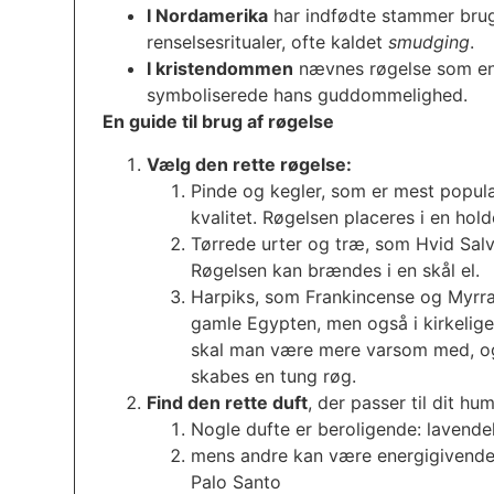
I Nordamerika
har indfødte stammer brugt
renselsesritualer, ofte kaldet
smudging
.
I kristendommen
nævnes røgelse som en a
symboliserede hans guddommelighed.
En guide til brug af røgelse
Vælg den rette røgelse:
Pinde og kegler, som er mest populæ
kvalitet. Røgelsen placeres i en hold
Tørrede urter og træ, som Hvid Sal
Røgelsen kan brændes i en skål el.
Harpiks, som Frankincense og Myrra,
gamle Egypten, men også i kirkelige
skal man være mere varsom med, og p
skabes en tung røg.
Find den rette duft
, der passer til dit hum
Nogle dufte er beroligende: lavendel
mens andre kan være energigivende:
Palo Santo