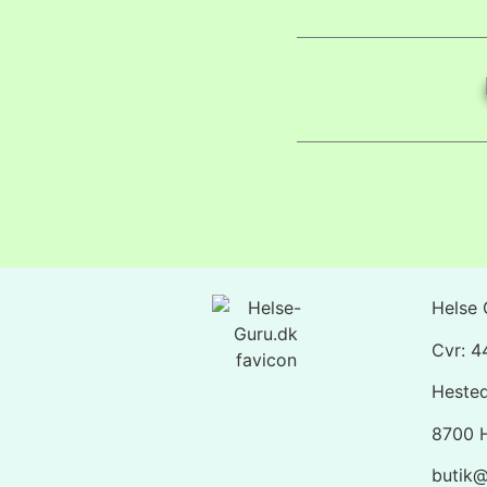
Helse 
Cvr: 
Heste
8700 
butik@