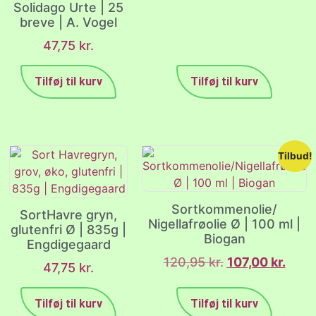
Solidago Urte | 25
breve | A. Vogel
47,75
kr.
Tilføj til kurv
Tilføj til kurv
Tilbud!
Sortkommenolie/
SortHavre gryn,
Nigellafrøolie Ø | 100 ml |
glutenfri Ø | 835g |
Biogan
Engdigegaard
120,95
kr.
107,00
kr.
47,75
kr.
Tilføj til kurv
Tilføj til kurv