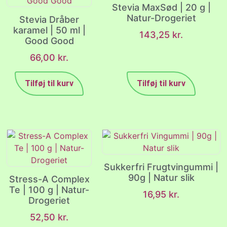
Stevia MaxSød | 20 g |
Natur-Drogeriet
Stevia Dråber
karamel | 50 ml |
143,25
kr.
Good Good
66,00
kr.
Tilføj til kurv
Tilføj til kurv
Sukkerfri Frugtvingummi |
90g | Natur slik
Stress-A Complex
Te | 100 g | Natur-
16,95
kr.
Drogeriet
52,50
kr.