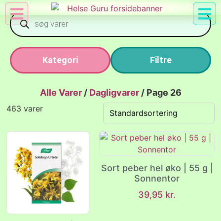
Min Konto
Nyttig Vid
Kategori
Filtre
Alle Varer
/
Dagligvarer
/
Page 26
463 varer
Sort peber hel øko | 55 g |
Sonnentor
39,95
kr.