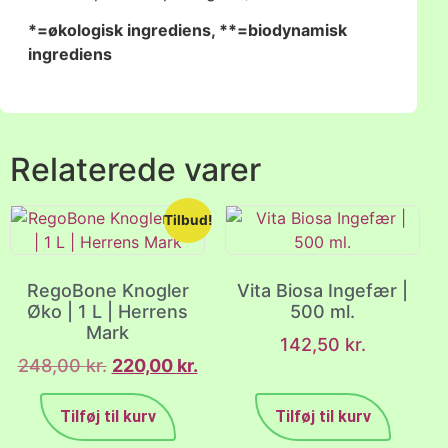
*=økologisk ingrediens, **=biodynamisk
ingrediens
Relaterede varer
Tilbud!
RegoBone Knogler
Vita Biosa Ingefær |
Øko | 1 L | Herrens
500 ml.
Mark
142,50
kr.
248,00
kr.
220,00
kr.
Tilføj til kurv
Tilføj til kurv