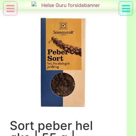
Min Konto
Nyttig Vid
Sort peber hel