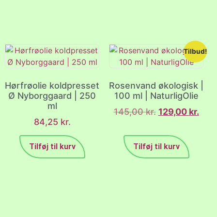
Tilbud!
Hørfrøolie koldpresset
Rosenvand økologisk |
Ø Nyborggaard | 250
100 ml | NaturligOlie
ml
145,00
kr.
129,00
kr.
84,25
kr.
Tilføj til kurv
Tilføj til kurv