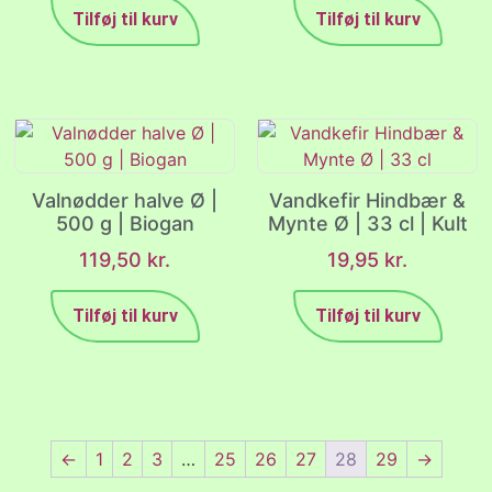
Tilføj til kurv
Tilføj til kurv
Valnødder halve Ø |
Vandkefir Hindbær &
500 g | Biogan
Mynte Ø | 33 cl | Kult
119,50
kr.
19,95
kr.
Tilføj til kurv
Tilføj til kurv
←
1
2
3
…
25
26
27
28
29
→