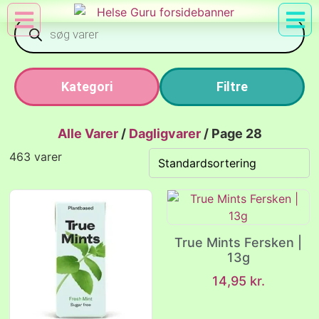
Min Konto
Nyttig Vid
Kategori
Filtre
Alle Varer
/
Dagligvarer
/
Page 28
463 varer
True Mints Fersken |
13g
14,95
kr.