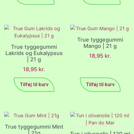
True tyggegummi
Mango | 21 g
True tyggegummi
Lakrids og Eukalypsus
18,95
kr.
| 21 g
18,95
kr.
Tilføj til kurv
Tilføj til kurv
True tyggegummi Mint
| 21g
Tun i olivenolie | 120 ml