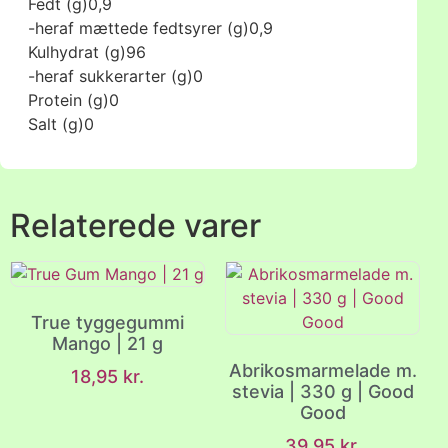
Fedt (g)
0,9
-heraf mættede fedtsyrer (g)
0,9
Kulhydrat (g)
96
-heraf sukkerarter (g)
0
Protein (g)
0
Salt (g)
0
Relaterede varer
True tyggegummi
Mango | 21 g
Abrikosmarmelade m.
18,95
kr.
stevia | 330 g | Good
Good
39,95
kr.