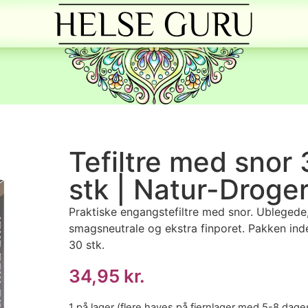
Tefiltre med snor
stk | Natur-Droger
Praktiske engangstefiltre med snor. Ublegede
smagsneutrale og ekstra finporet. Pakken ind
30 stk.
34,95
kr.
1 på lager (flere haves på fjernlager med 5-8 dage