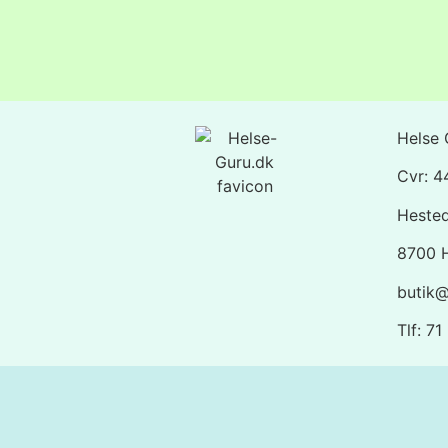
Helse 
Cvr: 
Heste
8700 
butik@
Tlf: 7