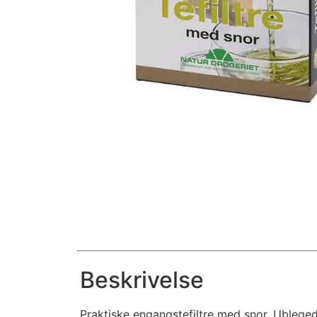
Beskrivelse
Praktiske engangstefiltre med snor. Ubleged