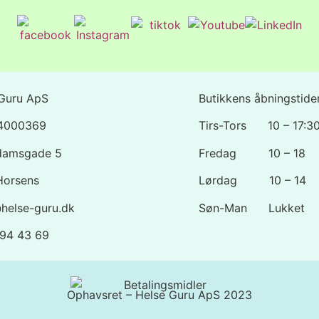
Guru ApS
Butikkens åbningstider
44000369
Tirs-Tors 10 – 17:3
damsgade 5
Fredag 10 – 18
Horsens
Lørdag 10 – 14
helse-guru.dk
Søn-Man Lukket
1 94 43 69
Ophavsret – Helse Guru ApS 2023