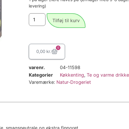
levering)
Tilføj til kurv
0
0,00
kr.
varenr.
04-11598
Kategorier
Køkkenting
,
Te og varme drikke
Varemærke:
Natur-Drogeriet
e, smagsneutrale og ekstra finporet.