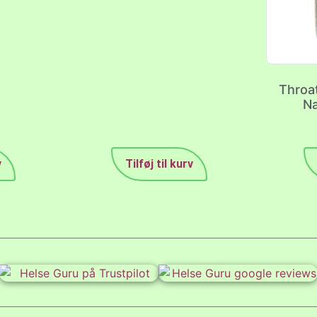
Throat
Na
v
Tilføj til kurv