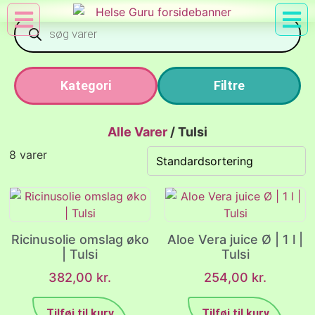
Min Konto
Nyttig Vid
Kategori
Filtre
Alle Varer
/
Tulsi
8 varer
Ricinusolie omslag øko
Aloe Vera juice Ø | 1 l |
| Tulsi
Tulsi
382,00
kr.
254,00
kr.
Tilføj til kurv
Tilføj til kurv