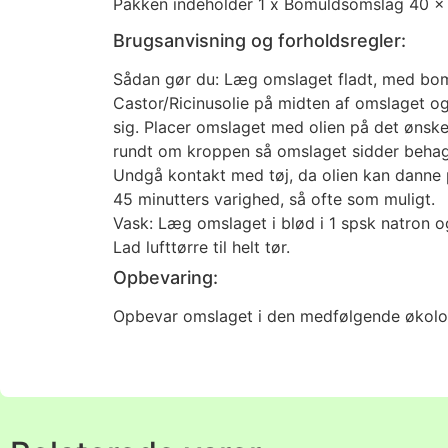
Pakken indeholder 1 x Bomuldsomslag 40 x
Brugsanvisning og forholdsregler:
Sådan gør du: Læg omslaget fladt, med bom
Castor/Ricinusolie på midten af omslaget og f
sig. Placer omslaget med olien på det øns
rundt om kroppen så omslaget sidder behage
Undgå kontakt med tøj, da olien kan danne p
45 minutters varighed, så ofte som muligt.
Vask: Læg omslaget i blød i 1 spsk natron 
Lad lufttørre til helt tør.
Opbevaring:
Opbevar omslaget i den medfølgende økologi