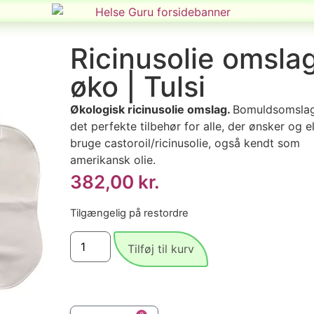
Ricinusolie omsla
øko | Tulsi
Økologisk ricinusolie omslag.
Bomuldsomslag
det perfekte tilbehør for alle, der ønsker og e
bruge castoroil/ricinusolie, også kendt som
amerikansk olie.
382,00
kr.
Tilgængelig på restordre
Tilføj til kurv