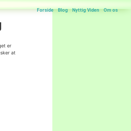
Forside
Blog
Nyttig Viden
Om os
g
et er
lsker at