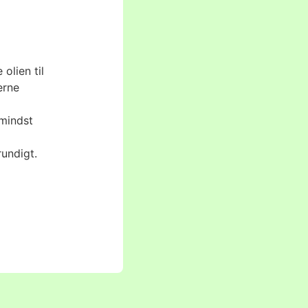
olien til
erne
 mindst
undigt.