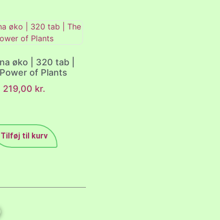
ina øko | 320 tab |
Power of Plants
219,00
kr.
Tilføj til kurv