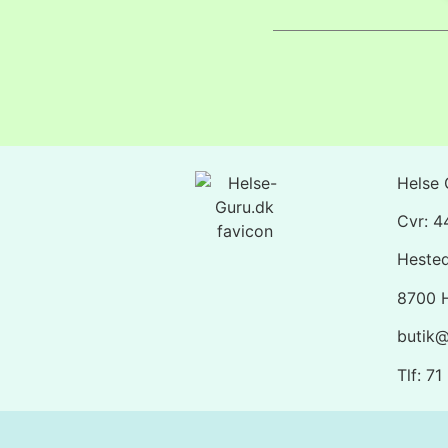
Helse 
Cvr: 
Heste
8700 
butik@
Tlf: 7