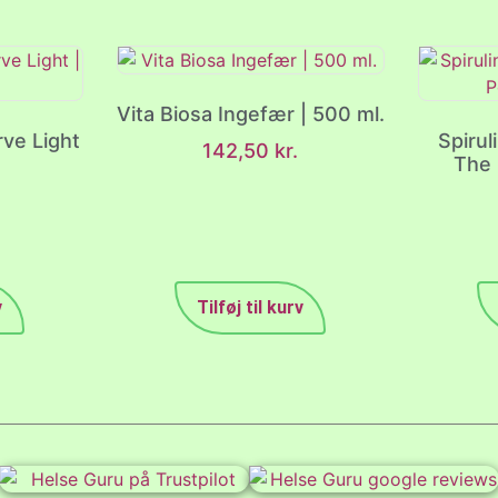
Vita Biosa Ingefær | 500 ml.
rve Light
Spirul
142,50
kr.
The 
v
Tilføj til kurv