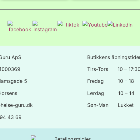
Guru ApS
Butikkens åbningstider
44000369
Tirs-Tors 10 – 17:3
damsgade 5
Fredag 10 – 18
Horsens
Lørdag 10 – 14
helse-guru.dk
Søn-Man Lukket
1 94 43 69