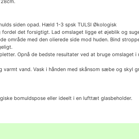
 28cm.
ulds siden opad. Hæld 1-3 spsk TULSI Økologisk
ordel det forsigtigt. Lad omslaget ligge et øjeblik og suge 
kede område med den olierede side mod huden. Bind stropp
ligt.
letter. Opnå de bedste resultater ved at bruge omslaget i
og varmt vand. Vask i hånden med skånsom sæbe og skyl gr
ske bomuldspose eller ideelt i en lufttæt glasbeholder.