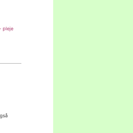
- pleje
også