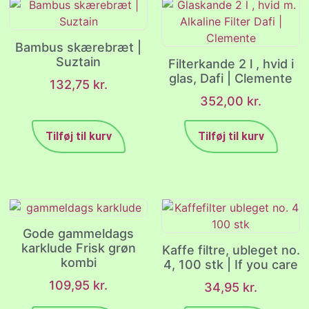
Bambus skærebræt |
Suztain
Filterkande 2 l , hvid i
glas, Dafi | Clemente
132,75
kr.
352,00
kr.
Tilføj til kurv
Tilføj til kurv
Gode gammeldags
karklude Frisk grøn
Kaffe filtre, ubleget no.
kombi
4, 100 stk | If you care
109,95
kr.
34,95
kr.