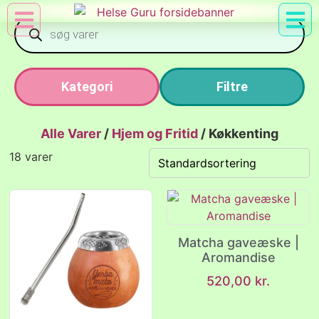
Min Konto
Nyttig Vid
Kategori
Filtre
Alle Varer
/
Hjem og Fritid
/
Køkkenting
18 varer
Matcha gaveæske |
Aromandise
520,00
kr.