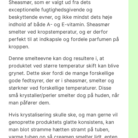
Sheasmør, som er valgt ud fra dets
exceptionelle fugtighedsgivende og
beskyttende evner, og ikke mindst dets høje
indhold af både A- og E-vitamin. Sheasmør
smelter ved kropstemperatur, og er derfor
perfekt til at indkapsle og fordele parfumen på
kroppen.
Denne smelteevne kan dog resultere i, at
produktet ved større temperatur skift kan blive
grynet. Dette sker fordi de mange forskellige
gode fedtsyrer, der er i sheasmør, smelter og
størkner ved forskellige temperaturer. Disse
små krystaller/perler smelter dog på huden, når
man påfører dem.
Hvis krystalisering skulle ske, og man gerne vil
genoprette produktets glatte konsistens, kan
man blot stramme hætten stramt på tuben,
varme tuben op så creamen smelter lidt, enten