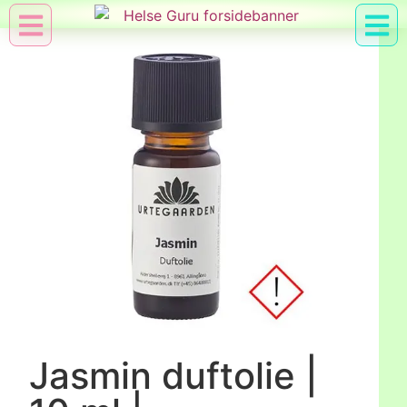
Min Konto
Nyttig Vid
Jasmin duftolie |