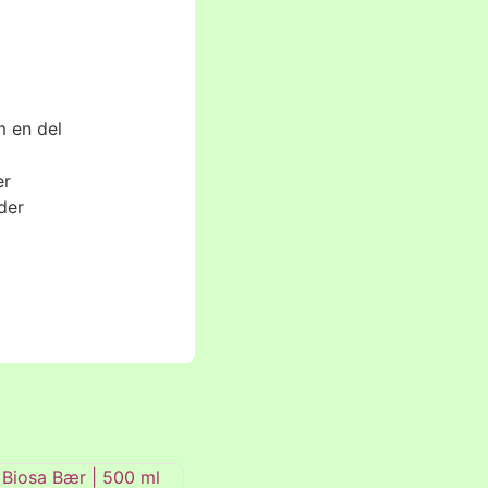
m en del
er
der