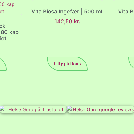
Vita Biosa Ingefær | 500 ml.
Vita B
142,50
kr.
ck
80 kap |
iet
v
Tilføj til kurv