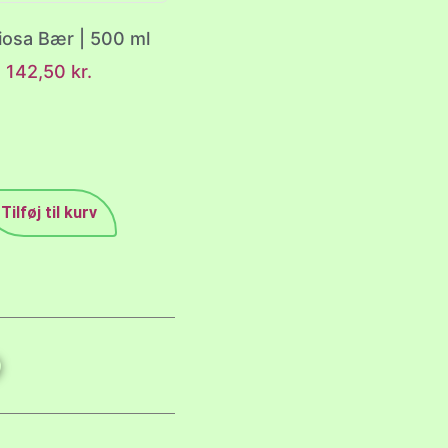
iosa Bær | 500 ml
142,50
kr.
Tilføj til kurv