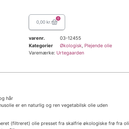
0
0,00
kr.
varenr.
03-12455
Kategorier
Økologisk
,
Plejende olie
Varemærke:
Urtegaarden
 og hår
solie er en naturlig og ren vegetabilsk olie uden
ret (filtreret) olie presset fra skalfrie økologiske frø fra o