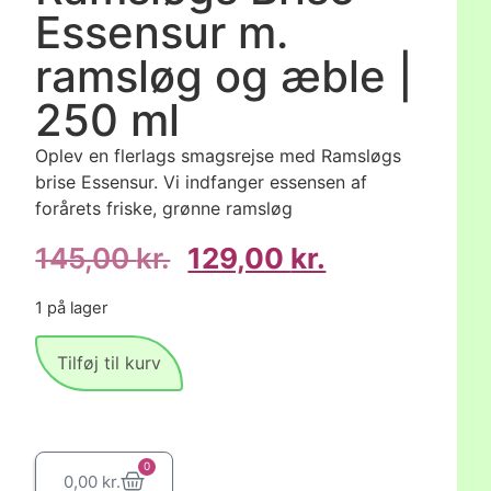
Essensur m.
ramsløg og æble |
250 ml
Oplev en flerlags smagsrejse med Ramsløgs
brise Essensur. Vi indfanger essensen af
forårets friske, grønne ramsløg
145,00
kr.
129,00
kr.
1 på lager
Tilføj til kurv
0
0,00
kr.