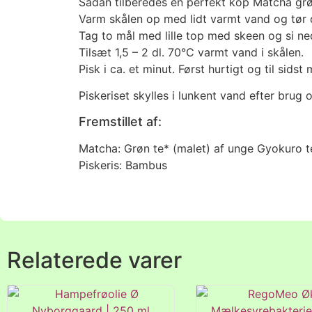
Sådan tilberedes en perfekt kop Matcha grø
Varm skålen op med lidt varmt vand og tør 
Tag to mål med lille top med skeen og si ned 
Tilsæt 1,5 – 2 dl. 70°C varmt vand i skålen.
Pisk i ca. et minut. Først hurtigt og til sids
Piskeriset skylles i lunkent vand efter bru
Fremstillet af:
Matcha: Grøn te* (malet) af unge Gyokuro t
Piskeris: Bambus
Relaterede varer