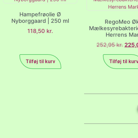
Hampefrøolie Ø
Nyborggaard | 250 ml
RegoMeo Ø
Mælkesyrebakterier
118,50
kr.
Herrens Ma
252,95
kr.
225,
Tilføj til kurv
Tilføj til kur