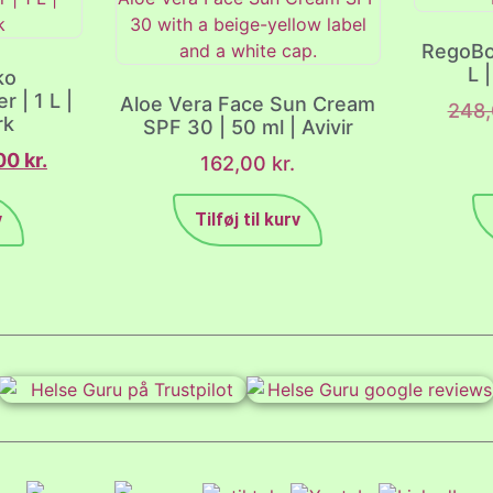
RegoBo
L 
ko
 | 1 L |
Aloe Vera Face Sun Cream
248
rk
SPF 30 | 50 ml | Avivir
00
kr.
162,00
kr.
v
Tilføj til kurv