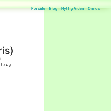
Forside
Blog
Nyttig Viden
Om os
e
is)
i
 te og