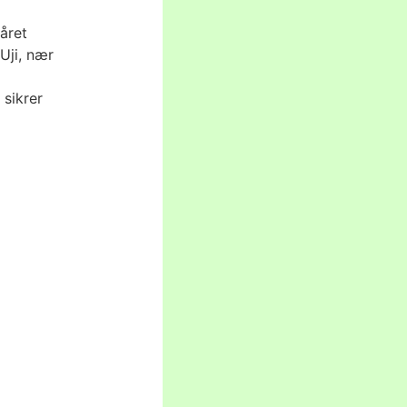
året
Uji, nær
 sikrer