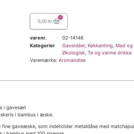
0
0,00
kr.
varenr.
02-14146
Kategorier
Gaveidéer
,
Køkkenting
,
Mad og 
Økologisk
,
Te og varme drikke
Varemærke:
Aromandise
s i gavesæt
keris i bambus i æske.
nne fine gaveæske, som indeholder metaldåse med matchapu
ris i bambus med 100 strenge.