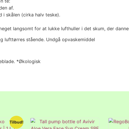
n te:
den af.
i skålen (cirka halv teske).
t meget langsomt for at lukke lufthuller i det skum, der danne
g og lufttørres stående. Undgå opvaskemiddel
eblade. *Økologisk
Tilbud!