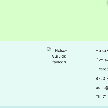
Helse 
Cvr: 
Heste
8700 
butik@
Tlf: 7