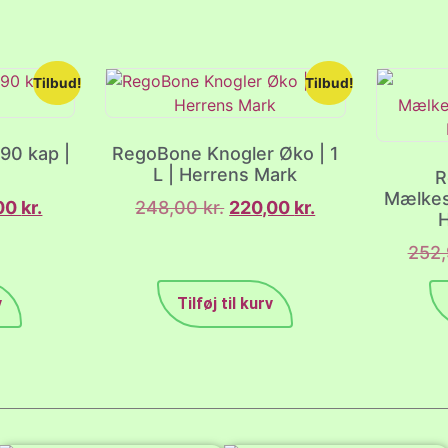
Tilbud!
Tilbud!
90 kap |
RegoBone Knogler Øko | 1
L | Herrens Mark
R
Mælkesy
,00
kr.
248,00
kr.
220,00
kr.
H
252
v
Tilføj til kurv