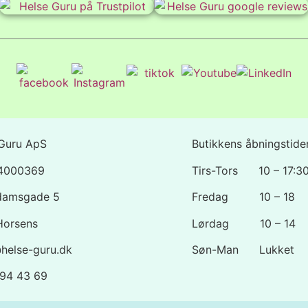
Guru ApS
Butikkens åbningstider
44000369
Tirs-Tors 10 – 17:3
damsgade 5
Fredag 10 – 18
Horsens
Lørdag 10 – 14
helse-guru.dk
Søn-Man Lukket
1 94 43 69