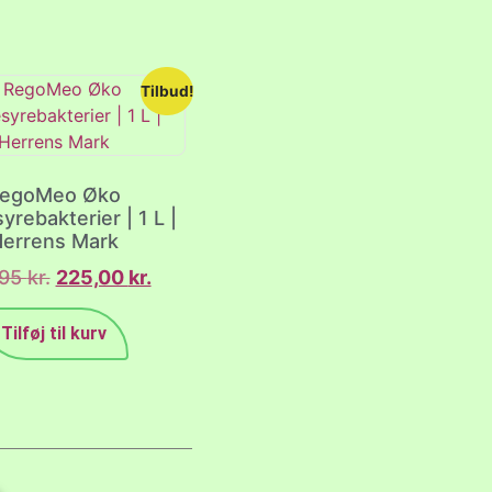
Tilbud!
egoMeo Øko
rebakterier | 1 L |
errens Mark
,95
kr.
225,00
kr.
Tilføj til kurv