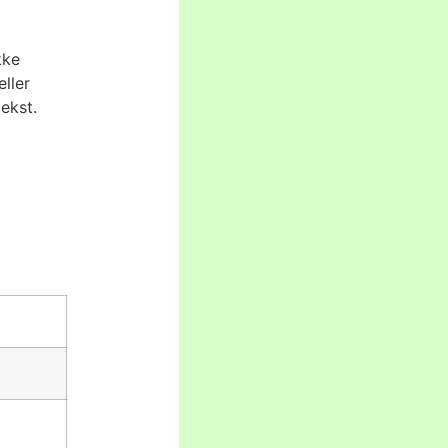
kke
ller
ekst.