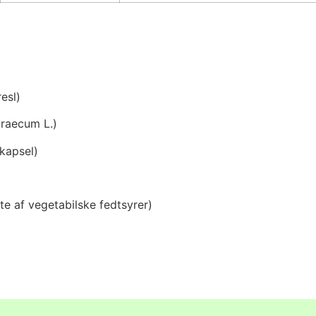
esl)
graecum L.)
kapsel)
 af vegetabilske fedtsyrer)