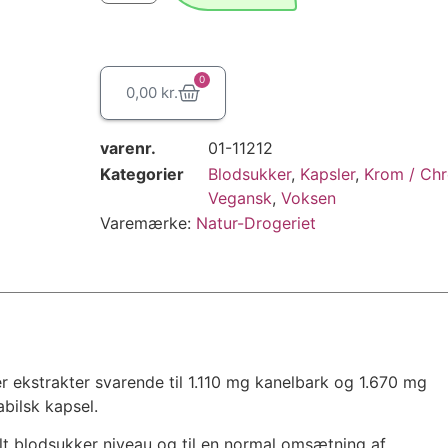
0
0,00
kr.
varenr.
01-11212
Kategorier
Blodsukker
,
Kapsler
,
Krom / Ch
Vegansk
,
Voksen
Varemærke:
Natur-Drogeriet
r ekstrakter svarende til 1.110 mg kanelbark og 1.670 mg
bilsk kapsel.
lt blodsukker niveau og til en normal omsætning af