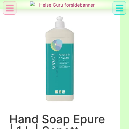
Min Konto
Nyttig Vid
Hand Soap Epure