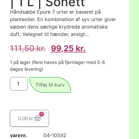
| 1 L | Sonett
Håndsæbe Epure 7 urter er baseret på
planteolier. En kombination af syv urter giver
sæben dens særlige krydrede aromatiske
duft. Velegnet til hænder, ansigt…
111,50
kr.
99,25
kr.
1 på lager (flere haves på fjernlager med 5-8
dages levering)
Tilføj til kurv
0
0,00
kr.
varenr.
04-10592