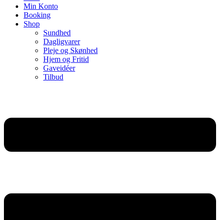
Min Konto
Booking
Shop
Sundhed
Dagligvarer
Pleje og Skønhed
Hjem og Fritid
Gaveidéer
Tilbud