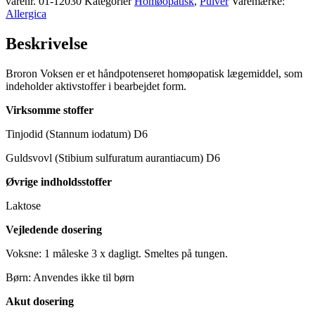
varenr.
01-12030
Kategorier
Homøopatisk
,
Pulver
Varemærke:
Allergica
Beskrivelse
Broron Voksen er et håndpotenseret homøopatisk lægemiddel, som
indeholder aktivstoffer i bearbejdet form.
Virksomme stoffer
Tinjodid (Stannum iodatum) D6
Guldsvovl (Stibium sulfuratum aurantiacum) D6
Øvrige indholdsstoffer
Laktose
Vejledende dosering
Voksne: 1 måleske 3 x dagligt. Smeltes på tungen.
Børn: Anvendes ikke til børn
Akut dosering