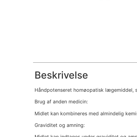
Beskrivelse
Håndpotenseret homøopatisk lægemiddel, som
Brug af anden medicin:
Midlet kan kombineres med almindelig kemi
Graviditet og amning:
Midlet kan indtages under graviditet og amn