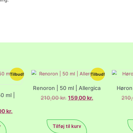
Tilbud!
Tilbud!
Renoron | 50 ml | Allergica
Høron 
0 ml |
210,00
kr.
159,00
kr.
210
,00
kr.
v
Tilføj til kurv