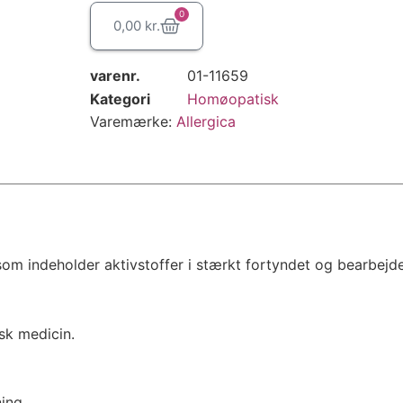
0
0,00
kr.
varenr.
01-11659
Kategori
Homøopatisk
Varemærke:
Allergica
 indeholder aktivstoffer i stærkt fortyndet og bearbejde
sk medicin.
ing.