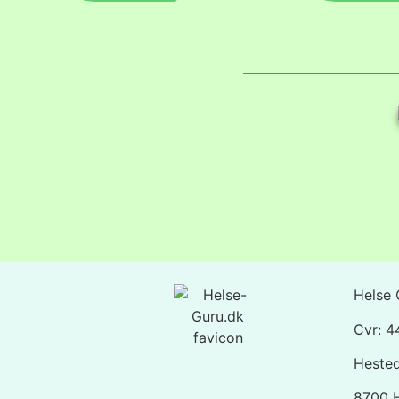
Helse 
Cvr: 
Heste
8700 