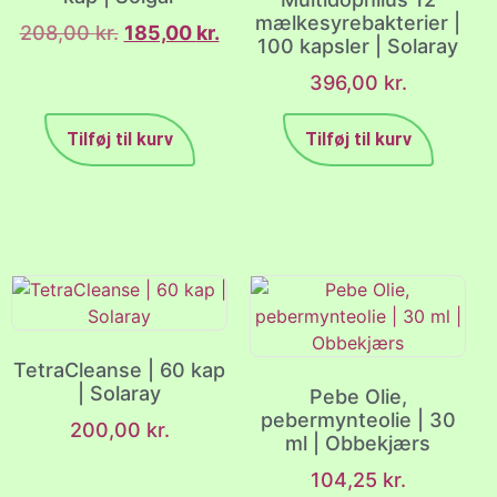
mælkesyrebakterier |
208,00
kr.
185,00
kr.
100 kapsler | Solaray
396,00
kr.
Tilføj til kurv
Tilføj til kurv
TetraCleanse | 60 kap
| Solaray
Pebe Olie,
pebermynteolie | 30
200,00
kr.
ml | Obbekjærs
104,25
kr.