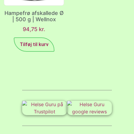
Hampefrø afskallede Ø
| 500 g | Wellnox
94,75
kr.
Tilføj til kurv