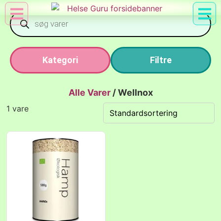
Min Konto
Nyttig Vid
Kategori
Filtre
Alle Varer
/
Wellnox
1 vare