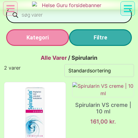
Min Konto
Nyttig Vid
Kategori
Filtre
Alle Varer
/
Spirularin
2 varer
Spirularin VS creme |
10 ml
161,00
kr.