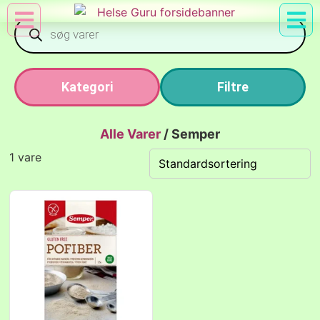
Min Konto
Nyttig Vid
Kategori
Filtre
Alle Varer
/
Semper
1 vare