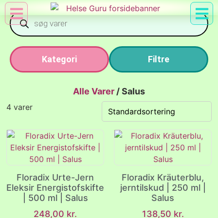
Min Konto
Nyttig Vid
Kategori
Filtre
Alle Varer
/
Salus
4 varer
Floradix Urte-Jern
Floradix Kräuterblu,
Eleksir Energistofskifte
jerntilskud | 250 ml |
| 500 ml | Salus
Salus
248,00
kr.
138,50
kr.