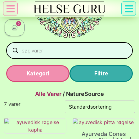
Min Konto
Nyttig Vid
0
Kategori
Filtre
Alle Varer
/
NatureSource
7 varer
Ayurveda Cones