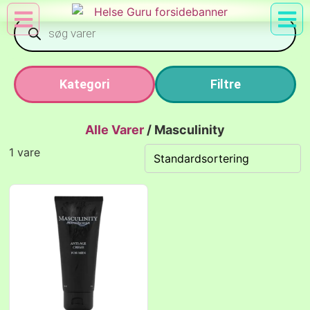
Min Konto
Nyttig Vid
Kategori
Filtre
Alle Varer
/
Masculinity
1 vare