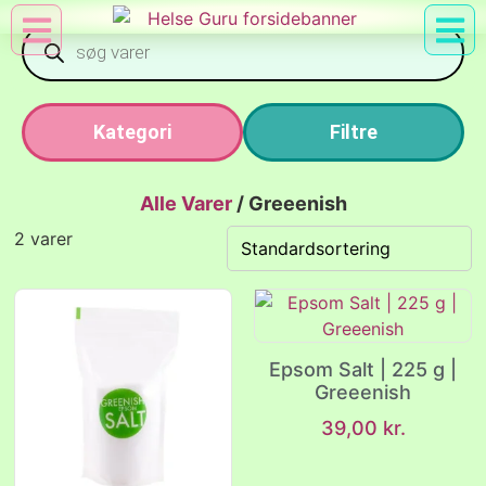
Min Konto
Nyttig Vid
Kategori
Filtre
Alle Varer
/
Greeenish
2 varer
Epsom Salt | 225 g |
Greeenish
39,00
kr.