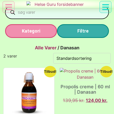
Min Konto
Nyttig Vid
Kategori
Filtre
Alle Varer
/
Danasan
2 varer
Tilbud!
Tilbud!
Propolis creme | 60 ml
| Danasan
139,95
kr.
124,00
kr.