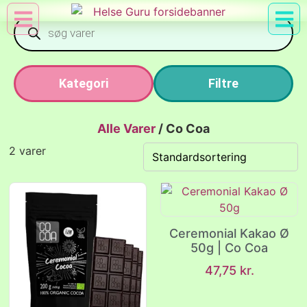
Min Konto
Nyttig Vid
Kategori
Filtre
Alle Varer
/
Co Coa
2 varer
Ceremonial Kakao Ø
50g | Co Coa
47,75
kr.