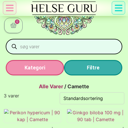
Min Konto
Nyttig Vid
0
Kategori
Filtre
Alle Varer
/
Camette
3 varer