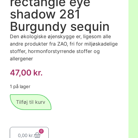
rectangle eye
shadow 281
Burgundy sequin
Den økologiske øjenskygge er, ligesom alle
andre produkter fra ZAO, fri for miljøskadelige
stoffer, hormonforstyrrende stoffer og
allergener
47,00
kr.
1 på lager
Tilføj til kurv
0
0,00
kr.