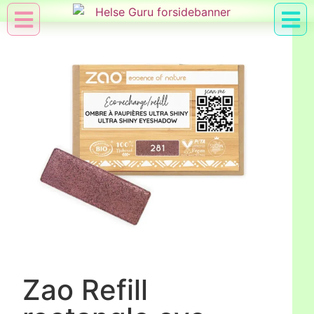
Min Konto
Nyttig Vid
Zao Refill