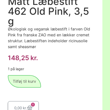
Matt Læbestift
462 Old Pink, 3,5
g
Økologisk og vegansk læbestift i farven Old
Pink fra franske ZAO med en lækker cremet
struktur. Læbestiften indeholder ricinusolie
samt sheasmør
148,25
kr.
1 på lager
Tilføj til kurv
0
0,00
kr.