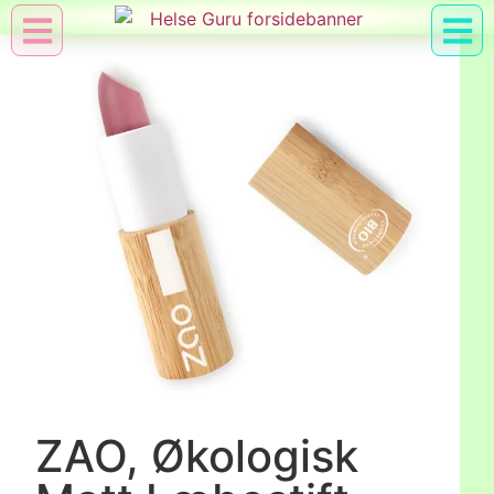
Min Konto
Nyttig Vid
ZAO, Økologisk