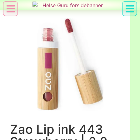
Min Konto
Nyttig Vid
Zao Lip ink 443