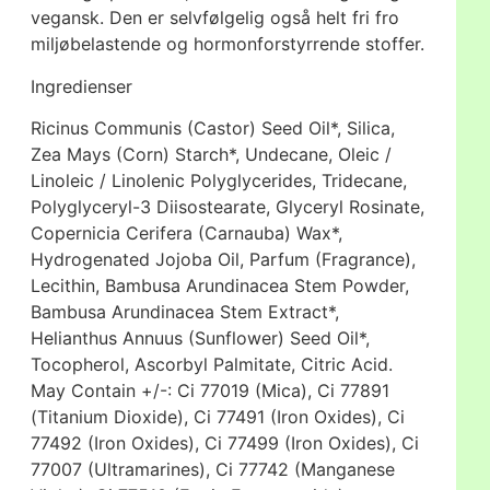
vegansk. Den er selvfølgelig også helt fri fro
miljøbelastende og hormonforstyrrende stoffer.
Ingredienser
Ricinus Communis (Castor) Seed Oil*, Silica,
Zea Mays (Corn) Starch*, Undecane, Oleic /
Linoleic / Linolenic Polyglycerides, Tridecane,
Polyglyceryl-3 Diisostearate, Glyceryl Rosinate,
Copernicia Cerifera (Carnauba) Wax*,
Hydrogenated Jojoba Oil, Parfum (Fragrance),
Lecithin, Bambusa Arundinacea Stem Powder,
Bambusa Arundinacea Stem Extract*,
Helianthus Annuus (Sunflower) Seed Oil*,
Tocopherol, Ascorbyl Palmitate, Citric Acid.
May Contain +/-: Ci 77019 (Mica), Ci 77891
(Titanium Dioxide), Ci 77491 (Iron Oxides), Ci
77492 (Iron Oxides), Ci 77499 (Iron Oxides), Ci
77007 (Ultramarines), Ci 77742 (Manganese