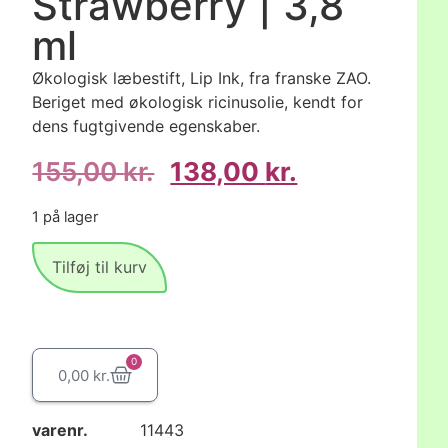
Strawberry | 3,8
ml
Økologisk læbestift, Lip Ink, fra franske ZAO.
Beriget med økologisk ricinusolie, kendt for
dens fugtgivende egenskaber.
155,00
kr.
138,00
kr.
1 på lager
Tilføj til kurv
0
0,00
kr.
varenr.
11443