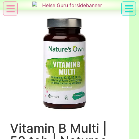
Min Konto
Nyttig Vid
Vitamin B Multi |