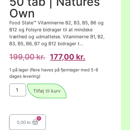
50 tab | Natures
Own
Food State™ Vitaminerne B2, B3, B5, B6 og
B12 og Folsyre bidrager til at mindske
træthed og udmattelse. Vitaminerne B1, B2,
B3, B5, B6, B7 og B12 bidrager t…
199,00
kr.
177,00
kr.
1 på lager (flere haves på fjernlager med 5-8
dages levering)
Tilføj til kurv
0
0,00
kr.