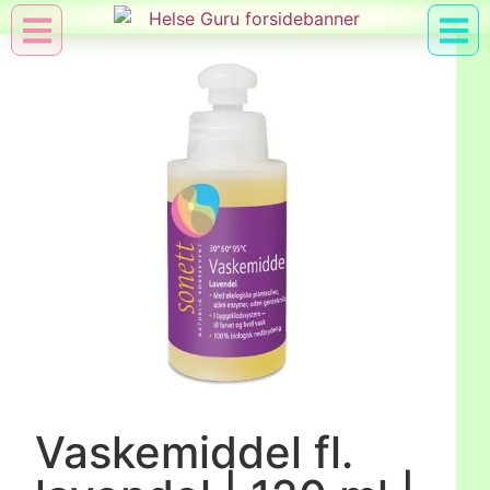
Min Konto
Nyttig Vid
Vaskemiddel fl.