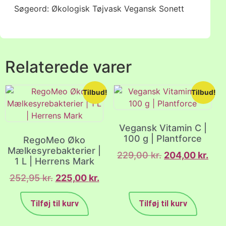
Søgeord: Økologisk Tøjvask Vegansk Sonett
Relaterede varer
Tilbud!
Tilbud!
Vegansk Vitamin C |
100 g | Plantforce
RegoMeo Øko
Mælkesyrebakterier |
229,00
kr.
204,00
kr.
1 L | Herrens Mark
252,95
kr.
225,00
kr.
Tilføj til kurv
Tilføj til kurv