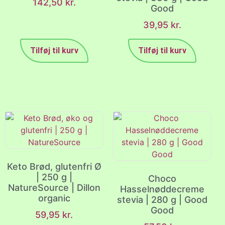
142,50
kr.
Good
39,95
kr.
Tilføj til kurv
Tilføj til kurv
Keto Brød, glutenfri Ø
| 250 g |
Choco
NatureSource | Dillon
Hasselnøddecreme
organic
stevia | 280 g | Good
Good
59,95
kr.