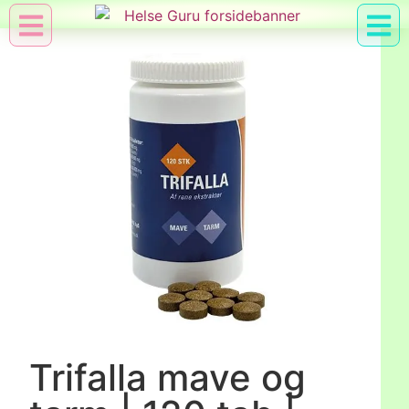
Min Konto
Nyttig Vid
Trifalla mave og