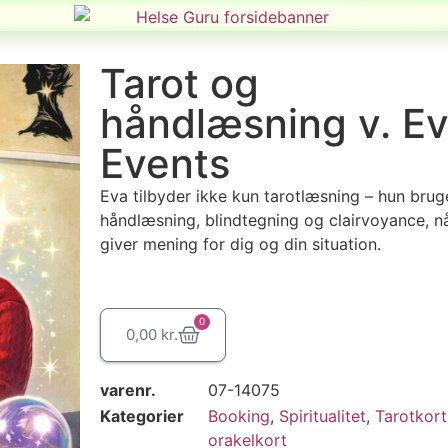
Tarot og
håndlæsning v. Ev
Events
Eva tilbyder ikke kun tarotlæsning – hun brug
håndlæsning, blindtegning og clairvoyance, n
giver mening for dig og din situation.
0
0,00
kr.
varenr.
07-14075
Kategorier
Booking
,
Spiritualitet
,
Tarotkort
orakelkort