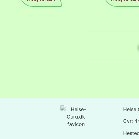
Helse 
Cvr: 
Heste