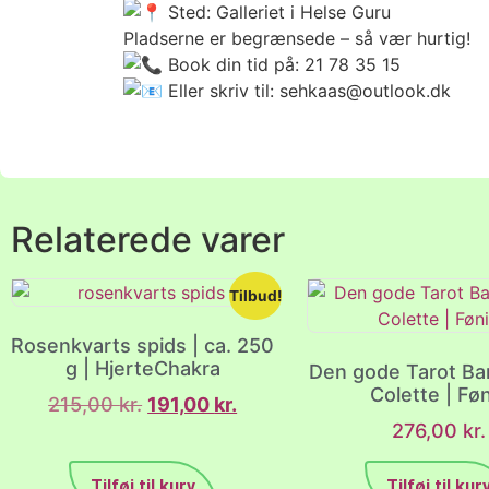
Sted: Galleriet i Helse Guru
Pladserne er begrænsede – så vær hurtig!
Book din tid på: 21 78 35 15
Eller skriv til: sehkaas@outlook.dk
Relaterede varer
Tilbud!
Rosenkvarts spids | ca. 250
g | HjerteChakra
Den gode Tarot Ba
Colette | Fø
215,00
kr.
191,00
kr.
276,00
kr.
Tilføj til kurv
Tilføj til kur