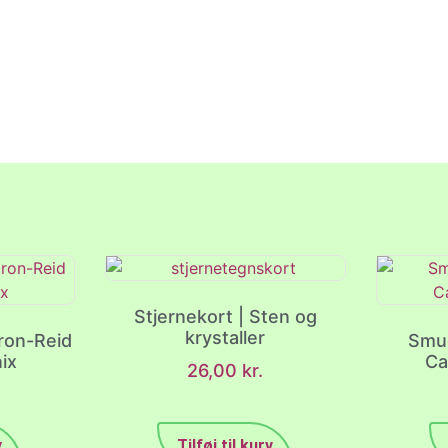
Stjernekort | Sten og
krystaller
ron-Reid
Smu
nix
Ca
26,00
kr.
v
Tilføj til kurv