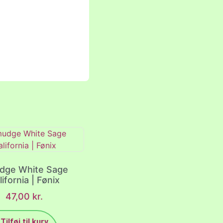
dge White Sage
lifornia | Fønix
47,00
kr.
Tilføj til kurv