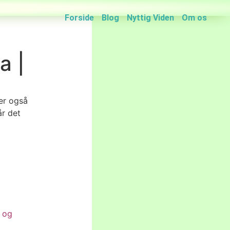
Forside
Blog
Nyttig Viden
Om os
a |
er også
år det
 og