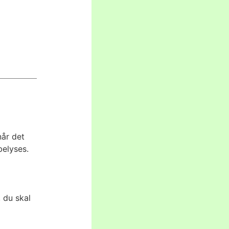
når det
belyses.
 du skal