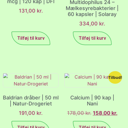
mcg | 120 kap | DFI
Multidophilus 24 –
Mælkesyrebakterier |
131,00
kr.
60 kapsler | Solaray
334,00
kr.
Tilføj til kurv
Tilføj til kurv
Tilbud!
Baldrian dråber | 50 ml
Calcium | 90 kap |
| Natur-Drogeriet
Nani
191,00
kr.
178,00
kr.
158,00
kr.
Tilføj til kurv
Tilføj til kurv