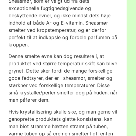
Sheasmør, som er valgt ud fra dets
exceptionelle fugtighedsgivende og
beskyttende evner, og ikke mindst dets høje
indhold af både A- og E-vitamin. Sheasmør
smelter ved kropstemperatur, og er derfor
perfekt til at indkapsle og fordele parfumen på
kroppen.
Denne smelte evne kan dog resultere i, at
produktet ved større temperatur skift kan blive
grynet. Dette sker fordi de mange forskellige
gode fedtsyrer, der er i sheasmør, smelter og
størkner ved forskellige temperaturer. Disse
små krystaller/perler smelter dog på huden, når
man påfører dem.
Hvis krystallisering skulle ske, og man gerne vil
genoprette produktets glatte konsistens, kan
man blot stramme hætten stramt på tuben,
varme tuben op så cremen smelter lidt, enten