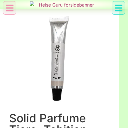
Min Konto
Nyttig Vid
Solid Parfume