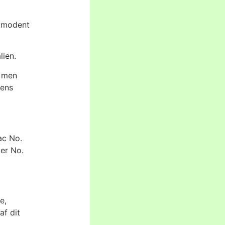
f modent
lien.
, men
dens
ac No.
er No.
e,
af dit