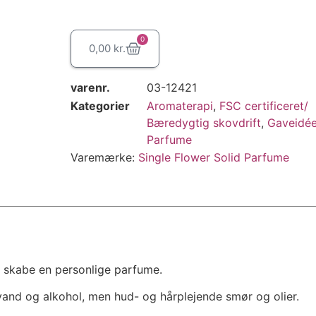
0
0,00
kr.
varenr.
03-12421
Kategorier
Aromaterapi
,
FSC certificeret/
Bæredygtig skovdrift
,
Gaveidée
Parfume
Varemærke:
Single Flower Solid Parfume
 skabe en personlige parfume.
and og alkohol, men hud- og hårplejende smør og olier.