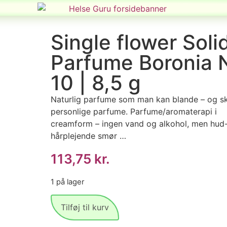
Single flower Soli
Parfume Boronia 
10 | 8,5 g
Naturlig parfume som man kan blande – og s
personlige parfume. Parfume/aromaterapi i
creamform – ingen vand og alkohol, men hud
hårplejende smør …
113,75
kr.
1 på lager
Tilføj til kurv