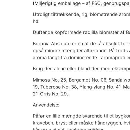
tMiljørigtig emballage – af FSC, genbrugsp
Utroligt tiltrækkende, rig, blomstrende aro
hø.
Duftende kopformede rødlilla blomster af Bo
Boronia Absolute er en af de få absoluttter
også mindre mængder alfa-ionon. På trods af
aroma langt fra dominerende i aromaprofile
Brug den alene eller bland den med eksempe
Mimosa No. 25, Bergamot No. 06, Sandalwoo
19, Tuberose No. 38, Ylang ylang No. 41, M
21, Orris No. 29.
Anvendelse:
Påfør en lille mængde svarende til et bygko
kraveben, bryst eller måske håndryggen, hvis
hår og plej evt. spaltede spidser.