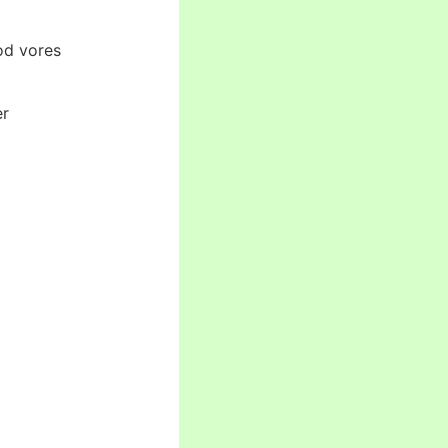
mod vores
er