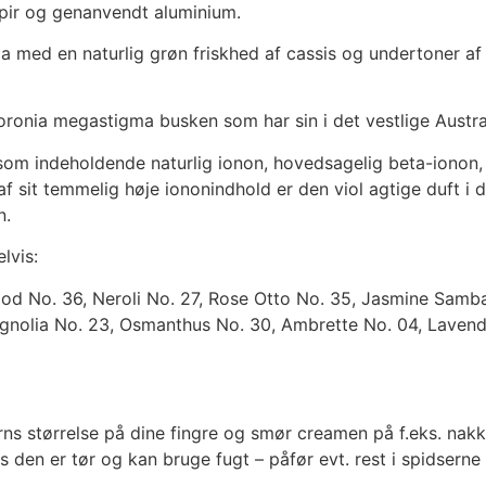
apir og genanvendt aluminium.
ma med en naturlig grøn friskhed af cassis og undertoner a
ronia megastigma busken som har sin i det vestlige Austra
 som indeholdende naturlig ionon, hovedsagelig beta-ionon
 sit temmelig høje iononindhold er den viol agtige duft i 
n.
lvis:
d No. 36, Neroli No. 27, Rose Otto No. 35, Jasmine Samb
agnolia No. 23, Osmanthus No. 30, Ambrette No. 04, Lavend
rns størrelse på dine fingre og smør creamen på f.eks. nakk
 den er tør og kan bruge fugt – påfør evt. rest i spidserne 