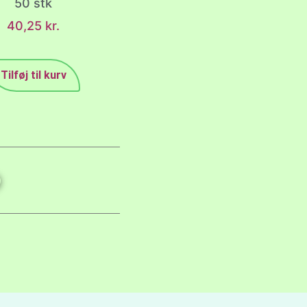
50 stk
40,25
kr.
Tilføj til kurv