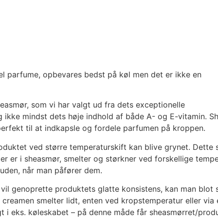
onel parfume, opbevares bedst på køl men det er ikke en
easmør, som vi har valgt ud fra dets exceptionelle
 ikke mindst dets høje indhold af både A- og E-vitamin. 
erfekt til at indkapsle og fordele parfumen på kroppen.
oduktet ved større temperaturskift kan blive grynet. Dette 
er er i sheasmør, smelter og størkner ved forskellige tempe
huden, når man påfører dem.
e vil genoprette produktets glatte konsistens, kan man blot
creamen smelter lidt, enten ved kropstemperatur eller via 
gt i eks. køleskabet – på denne måde får sheasmørret/prod