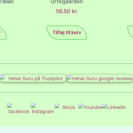
tralian
Urtegaarden
56,50
kr.
v
Tilføj til kurv