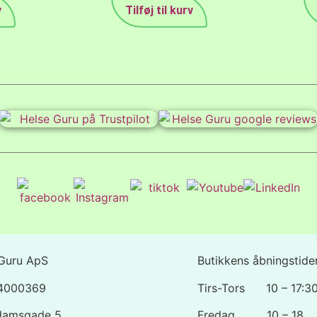
v
Tilføj til kurv
Guru ApS
Butikkens åbningstider
44000369
Tirs-Tors 10 – 17:3
damsgade 5
Fredag 10 – 18