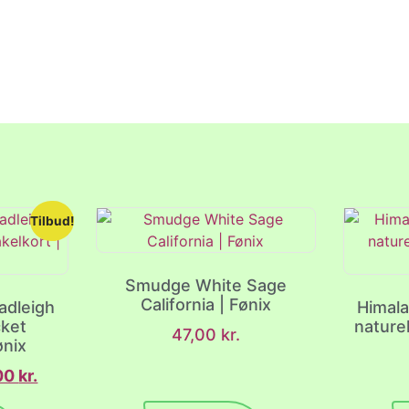
Tilbud!
Smudge White Sage
California | Fønix
adleigh
Himala
cket
nature
47,00
kr.
ønix
00
kr.