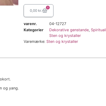
0
0,00
kr.
varenr.
04-12727
Kategorier
Dekorative genstande
,
Spiritual
Sten og krystaller
Varemærke:
Sten og krystaller
okort.
in og yang.