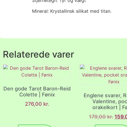
Stjernetegn: Tyr og vægt
Mineral: Krystallinsk silikat med titan.
Relaterede varer
Den gode Tarot Baron-Reid
Colette | Fønix
Englene svarer, R
Valentine, po
276,00
kr.
orakelkort | F
179,00
kr.
159,