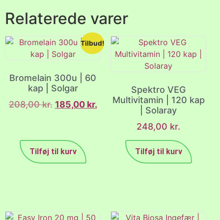
Relaterede varer
Tilbud!
Bromelain 300u | 60
kap | Solgar
Spektro VEG
Multivitamin | 120 kap
208,00
kr.
185,00
kr.
| Solaray
248,00
kr.
Tilføj til kurv
Tilføj til kurv