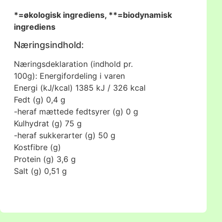
*=økologisk ingrediens, **=biodynamisk
ingrediens
Næringsindhold:
Næringsdeklaration (indhold pr.
100g):
Energifordeling i varen
Energi (kJ/kcal)
1385 kJ / 326 kcal
Fedt (g)
0,4 g
-heraf mættede fedtsyrer (g)
0 g
Kulhydrat (g)
75 g
-heraf sukkerarter (g)
50 g
Kostfibre (g)
Protein (g)
3,6 g
Salt (g)
0,51 g