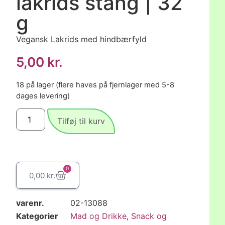
lakrids stang | 32
g
Vegansk Lakrids med hindbærfyld
5,00
kr.
18 på lager (flere haves på fjernlager med 5-8
dages levering)
Tilføj til kurv
0
0,00
kr.
varenr.
02-13088
Kategorier
Mad og Drikke
,
Snack og