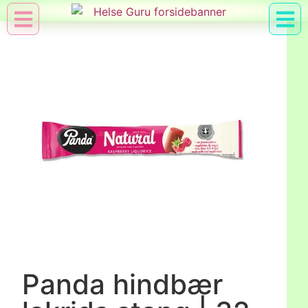
Min Konto
Nyttig Vid
Panda hindbær