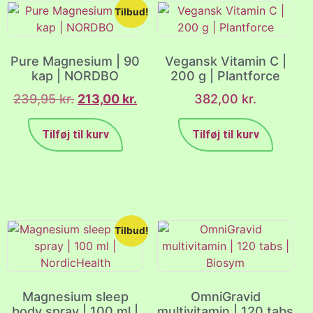
Tilbud!
Pure Magnesium | 90
Vegansk Vitamin C |
kap | NORDBO
200 g | Plantforce
239,95
kr.
213,00
kr.
382,00
kr.
Tilføj til kurv
Tilføj til kurv
Tilbud!
Magnesium sleep
OmniGravid
body spray | 100 ml |
multivitamin | 120 tabs