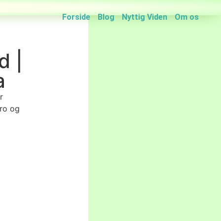
Forside
Blog
Nyttig Viden
Om os
d |
a
r
 ro og