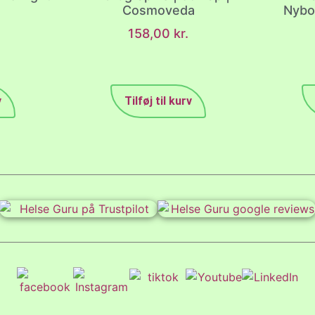
Cosmoveda
Nybo
158,00
kr.
v
Tilføj til kurv