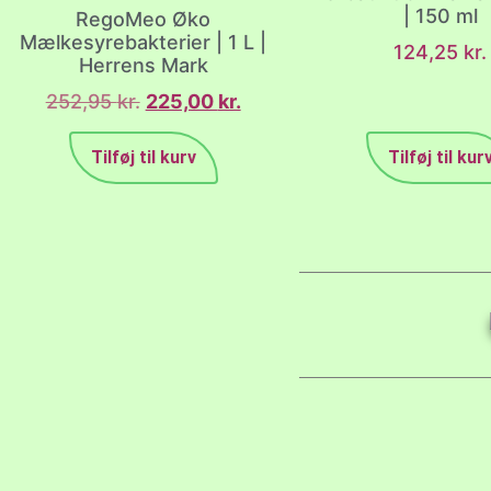
| 150 ml
RegoMeo Øko
Mælkesyrebakterier | 1 L |
124,25
kr.
Herrens Mark
252,95
kr.
225,00
kr.
Tilføj til kurv
Tilføj til kur