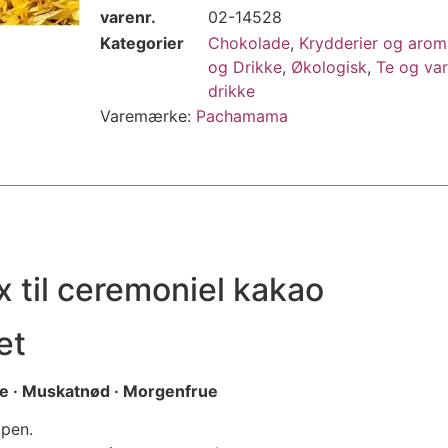
varenr.
02-14528
Kategorier
Chokolade
,
Krydderier og arom
og Drikke
,
Økologisk
,
Te og va
drikke
Varemærke:
Pachamama
x til ceremoniel kakao
et
e · Muskatnød · Morgenfrue
ppen.