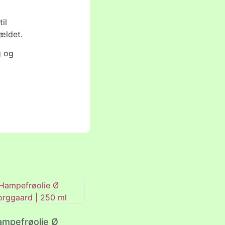
il
ældet.
g og
ampefrøolie Ø