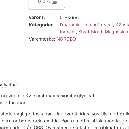
0,00
kr.
varenr.
01-13981
Kategorier
D vitamin
,
Immunforsvar
,
K2 vi
Kapsler
,
Kosttilskud
,
Magnesiu
Varemærke:
NORDBO
lycinat.
 og vitamin K2, samt magnesiumbisglycinat.
ale funktion.
falede daglige dosis bør ikke overskrides. Kosttilskud bør i
 uden for børns rækkevidde. Bør kun efter aftale med læge e
rn under 1 år. OBS. Ovenstående tekst er en obligatorisk t