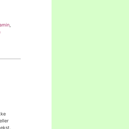
tamin
,
m
kke
ller
ekst.