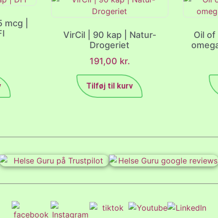
5 mcg |
FI
VirCil | 90 kap | Natur-
Oil of
Drogeriet
omega
191,00
kr.
v
Tilføj til kurv