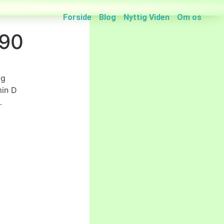
Forside
Blog
Nyttig Viden
Om os
 90
og
min D
.