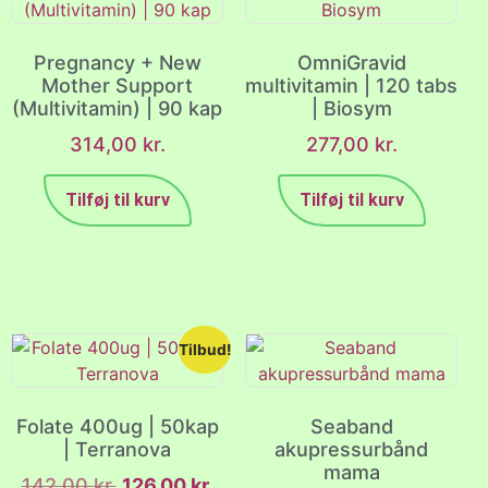
Pregnancy + New
OmniGravid
Mother Support
multivitamin | 120 tabs
(Multivitamin) | 90 kap
| Biosym
314,00
kr.
277,00
kr.
Tilføj til kurv
Tilføj til kurv
Tilbud!
Folate 400ug | 50kap
Seaband
| Terranova
akupressurbånd
mama
142,00
kr.
126,00
kr.