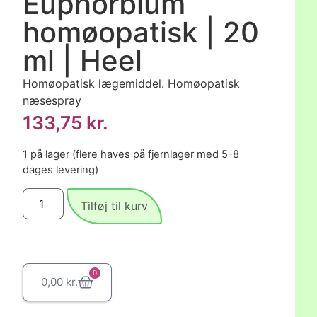
Euphorbium
homøopatisk | 20
ml | Heel
Homøopatisk lægemiddel. Homøopatisk
næsespray
133,75
kr.
1 på lager (flere haves på fjernlager med 5-8
dages levering)
Tilføj til kurv
0
0,00
kr.