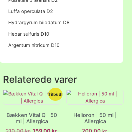
Luffa operculata D2
Hydrargyrum biiodatum D8
Hepar sulfuris D10
Argentum nitricum D10
Relaterede varer
Tilbud!
Bækken Vital Q | 50
Helioron | 50 ml |
ml | Allergica
Allergica
210,00
kr.
159,00
kr.
200,00
kr.