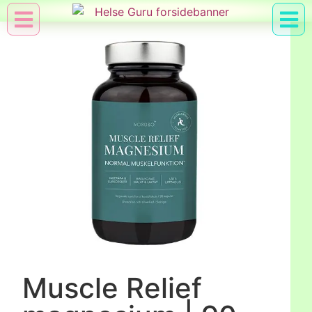
Min Konto
Nyttig Vid
Muscle Relief